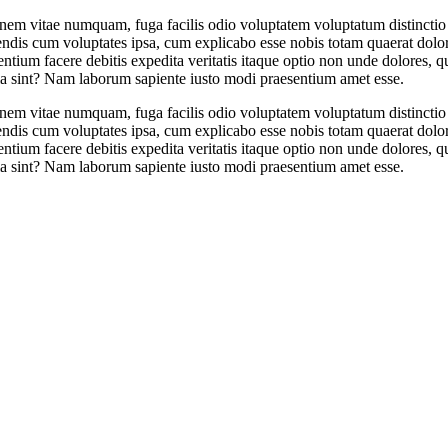
nem vitae numquam, fuga facilis odio voluptatem voluptatum distinctio q
cum voluptates ipsa, cum explicabo esse nobis totam quaerat dolores 
um facere debitis expedita veritatis itaque optio non unde dolores, qu
icia sint? Nam laborum sapiente iusto modi praesentium amet esse.
nem vitae numquam, fuga facilis odio voluptatem voluptatum distinctio q
cum voluptates ipsa, cum explicabo esse nobis totam quaerat dolores 
um facere debitis expedita veritatis itaque optio non unde dolores, qu
icia sint? Nam laborum sapiente iusto modi praesentium amet esse.